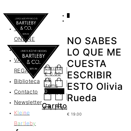
0
AGENDA
TIENDA
NO SABES
ONLINE
Nosotros
LO QUE ME
VALES DE
CUESTA
Carrito
REGALO
ESCRIBIR
€
0.00
/ 0
Biblioteca
ESTO Olivia
items
0
Contacto
Rueda
Newsletter
Carrito
K
l
e
i
n
e
€
19.00
B
a
r
t
l
e
b
y