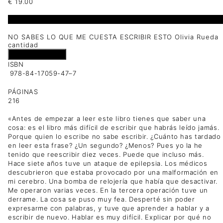
€
19.00
1 disponibles
NO SABES LO QUE ME CUESTA ESCRIBIR ESTO Olivia Rueda
cantidad
Añadir al carrito
ISBN
978-84-17059-47–7
PÁGINAS
216
«Antes de empezar a leer este libro tienes que saber una
cosa: es el libro más difícil de escribir que habrás leído jamás.
Porque quien lo escribe no sabe escribir. ¿Cuánto has tardado
en leer esta frase? ¿Un segundo? ¿Menos? Pues yo la he
tenido que reescribir diez veces. Puede que incluso más.
Hace siete años tuve un ataque de epilepsia. Los médicos
descubrieron que estaba provocado por una malformación en
mi cerebro. Una bomba de relojería que había que desactivar.
Me operaron varias veces. En la tercera operación tuve un
derrame. La cosa se puso muy fea. Desperté sin poder
expresarme con palabras, y tuve que aprender a hablar y a
escribir de nuevo. Hablar es muy difícil. Explicar por qué no