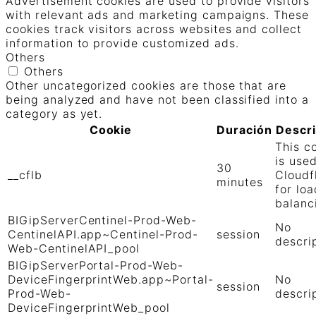
Advertisement cookies are used to provide visitors
with relevant ads and marketing campaigns. These
cookies track visitors across websites and collect
information to provide customized ads.
Others
Others
Other uncategorized cookies are those that are
being analyzed and have not been classified into a
category as yet.
Cookie
Duración
Descr
This c
is use
30
__cflb
Cloudf
minutes
for loa
balanc
BIGipServerCentinel-Prod-Web-
No
CentinelAPI.app~Centinel-Prod-
session
descri
Web-CentinelAPI_pool
BIGipServerPortal-Prod-Web-
DeviceFingerprintWeb.app~Portal-
No
session
Prod-Web-
descri
DeviceFingerprintWeb_pool