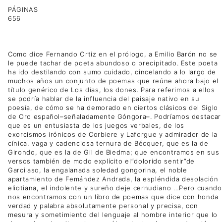
PÁGINAS
656
Como dice Fernando Ortiz en el prólogo, a Emilio Barón no se
le puede tachar de poeta abundoso o precipitado. Este poeta
ha ido destilando con sumo cuidado, cincelando a lo largo de
muchos años un conjunto de poemas que reúne ahora bajo el
título genérico de Los días, los dones. Para referimos a ellos
se podría hablar de la influencia del paisaje nativo en su
poesía, de cómo se ha demorado en ciertos clásicos del Siglo
de Oro español–señaladamente Góngora–. Podríamos destacar
que es un entusiasta de los juegos verbales, de los
exorcismos irónicos de Corbiere y Laforgue y admirador de la
cínica, vaga y cadenciosa ternura de Bécquer, que es la de
Girondo, que es la de Gil de Biedma; que encontramos en sus
versos también de modo explícito el“dolorido sentir”de
Garcilaso, la engalanada soledad gongorina, el noble
apartamiento de Femández Andrada, la espléndida desolación
eliotiana, el indolente y sureño deje cernudiano …Pero cuando
nos encontramos con un libro de poemas que dice con honda
verdad y palabra absolutamente personal y precisa, con
mesura y sometimiento del lenguaje al hombre interior que lo