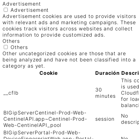
Advertisement
Advertisement
Advertisement cookies are used to provide visitors
with relevant ads and marketing campaigns. These
cookies track visitors across websites and collect
information to provide customized ads.
Others
Others
Other uncategorized cookies are those that are
being analyzed and have not been classified into a
category as yet.
Cookie
Duración
Descr
This c
is use
30
__cflb
Cloudf
minutes
for loa
balanc
BIGipServerCentinel-Prod-Web-
No
CentinelAPI.app~Centinel-Prod-
session
descri
Web-CentinelAPI_pool
BIGipServerPortal-Prod-Web-
DeviceFingerprintWeb.app~Portal-
No