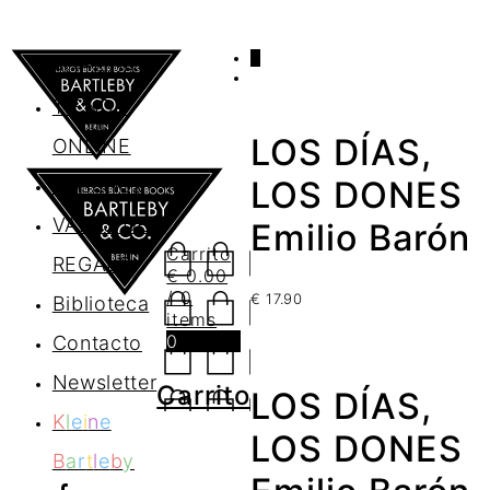
0
AGENDA
TIENDA
LOS DÍAS,
ONLINE
Nosotros
LOS DONES
VALES DE
Emilio Barón
Carrito
REGALO
€
0.00
/ 0
€
17.90
Biblioteca
items
0
Contacto
Newsletter
Carrito
LOS DÍAS,
K
l
e
i
n
e
LOS DONES
B
a
r
t
l
e
b
y