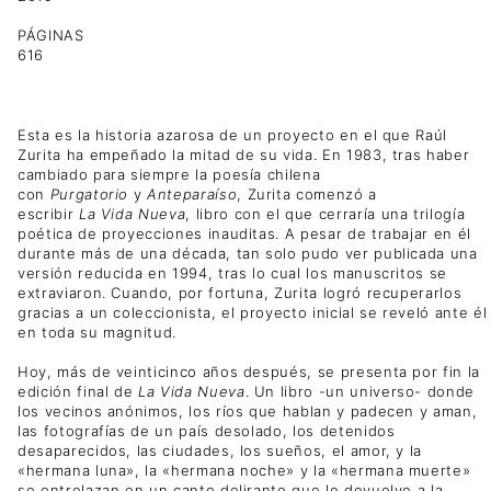
PÁGINAS
616
Esta es la historia azarosa de un proyecto en el que Raúl
Zurita ha empeñado la mitad de su vida. En 1983, tras haber
cambiado para siempre la poesía chilena
con
Purgatorio
y
Anteparaíso
, Zurita comenzó a
escribir
La
Vida
Nueva
, libro con el que cerraría una trilogía
poética de proyecciones inauditas. A pesar de trabajar en él
durante más de una década, tan solo pudo ver publicada una
versión reducida en 1994, tras lo cual los manuscritos se
extraviaron. Cuando, por fortuna, Zurita logró recuperarlos
gracias a un coleccionista, el proyecto inicial se reveló ante él
en toda su magnitud.
Hoy, más de veinticinco años después, se presenta por fin la
edición final de
La
Vida
Nueva
. Un libro -un universo- donde
los vecinos anónimos, los ríos que hablan y padecen y aman,
las fotografías de un país desolado, los detenidos
desaparecidos, las ciudades, los sueños, el amor, y la
«hermana luna», la «hermana noche» y la «hermana muerte»
se entrelazan en un canto delirante que le devuelve a la