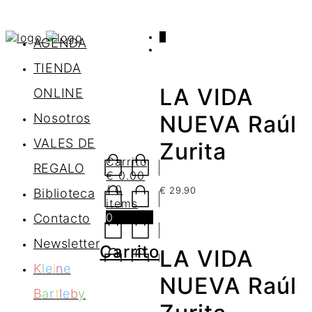
0
AGENDA
TIENDA
LA VIDA
ONLINE
Nosotros
NUEVA Raúl
VALES DE
Zurita
Carrito
REGALO
€
0.00
/ 0
€
29.90
Biblioteca
items
0
Contacto
Newsletter
Carrito
LA VIDA
K
l
e
i
n
e
NUEVA Raúl
B
a
r
t
l
e
b
y