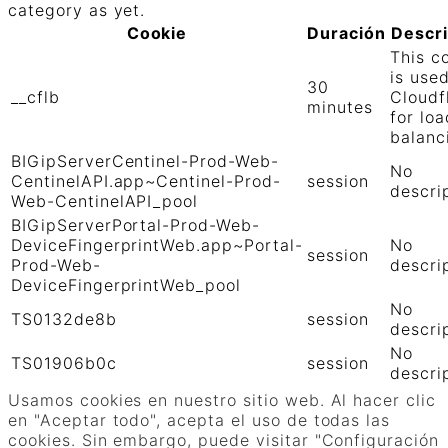
category as yet.
Cookie
Duración
Descr
This c
is use
30
__cflb
Cloudf
minutes
for loa
balanc
BIGipServerCentinel-Prod-Web-
No
CentinelAPI.app~Centinel-Prod-
session
descri
Web-CentinelAPI_pool
BIGipServerPortal-Prod-Web-
DeviceFingerprintWeb.app~Portal-
No
session
Prod-Web-
descri
DeviceFingerprintWeb_pool
No
TS0132de8b
session
descri
No
TS01906b0c
session
descri
GUARDAR Y ACEPTAR
Usamos cookies en nuestro sitio web. Al hacer clic
Funciona con
en "Aceptar todo", acepta el uso de todas las
cookies. Sin embargo, puede visitar "Configuración