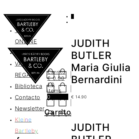
0
AGENDA
TIENDA
JUDITH
ONLINE
Nosotros
BUTLER
VALES DE
Maria Giulia
Carrito
REGALO
Bernardini
€
0.00
/ 0
Biblioteca
items
0
Contacto
€
14.90
Newsletter
Carrito
K
l
e
i
n
e
JUDITH
B
a
r
t
l
e
b
y