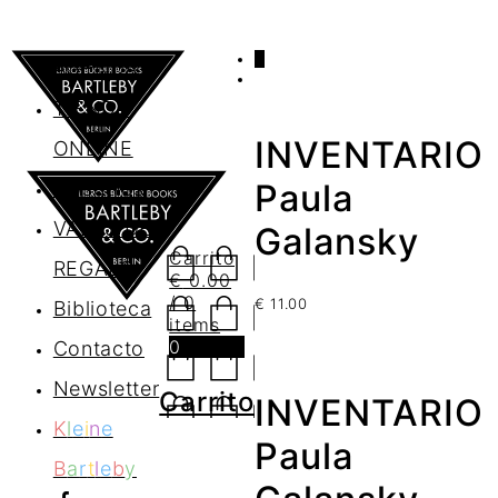
0
AGENDA
TIENDA
INVENTARIO
ONLINE
Nosotros
Paula
VALES DE
Galansky
Carrito
REGALO
€
0.00
/ 0
€
11.00
Biblioteca
items
0
Contacto
Newsletter
Carrito
INVENTARIO
K
l
e
i
n
e
Paula
B
a
r
t
l
e
b
y