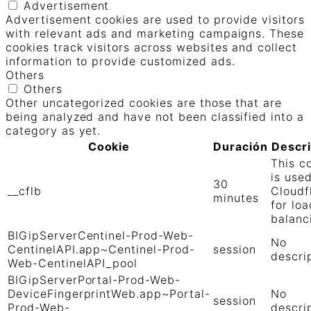
Advertisement
Advertisement cookies are used to provide visitors
with relevant ads and marketing campaigns. These
cookies track visitors across websites and collect
information to provide customized ads.
Others
Others
Other uncategorized cookies are those that are
being analyzed and have not been classified into a
category as yet.
Cookie
Duración
Descr
This c
is use
30
__cflb
Cloudf
minutes
for loa
balanc
BIGipServerCentinel-Prod-Web-
No
CentinelAPI.app~Centinel-Prod-
session
descri
Web-CentinelAPI_pool
BIGipServerPortal-Prod-Web-
DeviceFingerprintWeb.app~Portal-
No
session
Prod-Web-
descri