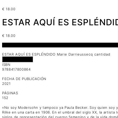
€
18.00
ESTAR AQUÍ ES ESPLÉNDID
€
18.00
1 disponibles
ESTAR AQUÍ ES ESPLÉNDIDO Marie Darrieussecq cantidad
Añadir al carrito
ISBN
9788417800864
FECHA DE PUBLICACIÓN
2021
PÁGINAS
152
«No soy Modersohn y tampoco ya Paula Becker. Soy quien soy y 
Rilke en una carta en 1906. En el umbral del siglo XX, la artist
siglos de representación del cuerpo femenino y de la vida domés