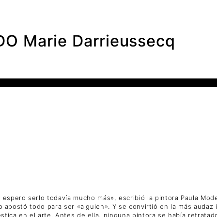
O Marie Darrieussecq
espero serlo todavía mucho más», escribió la pintora Paula Mod
a lo apostó todo para ser «alguien». Y se convirtió en la más auda
tica en el arte. Antes de ella, ninguna pintora se había retrata