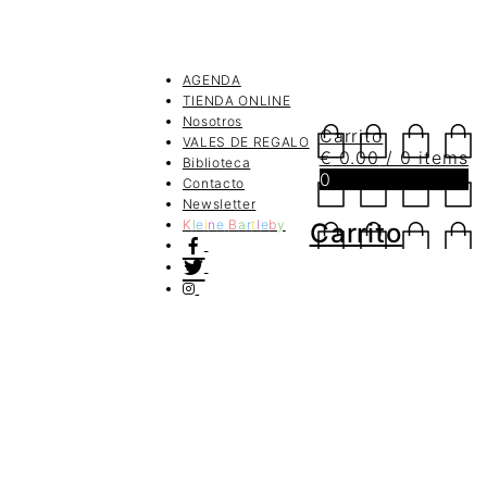
AGENDA
TIENDA ONLINE
Nosotros
Carrito
VALES DE REGALO
€
0.00
/ 0 items
Biblioteca
0
Contacto
Newsletter
K
l
e
i
n
e
B
a
r
t
l
e
b
y
Carrito