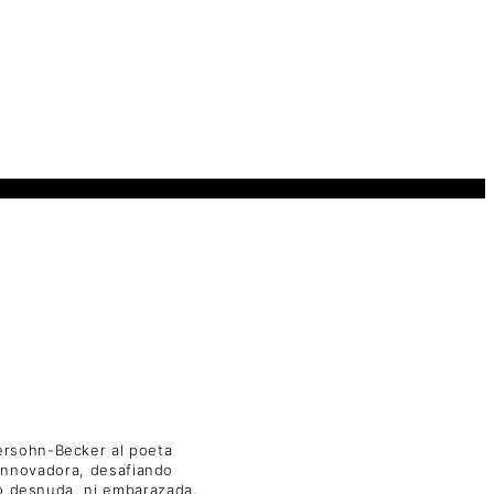
ersohn-Becker al poeta
z innovadora, desafiando
do desnuda, ni embarazada,