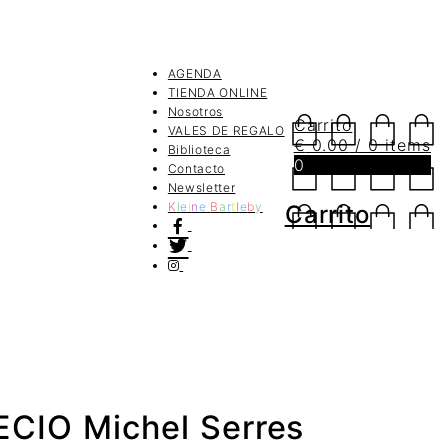
AGENDA
TIENDA ONLINE
Nosotros
Carrito
VALES DE REGALO
€
0.00
/ 0 items
Biblioteca
0
Contacto
Newsletter
K
l
e
i
n
e
B
a
r
t
l
e
b
y
Carrito
CIO Michel Serres