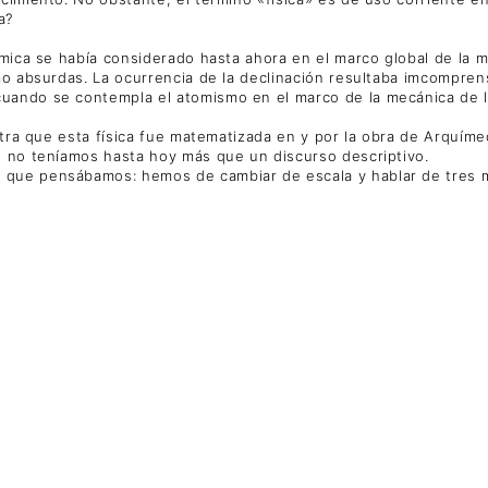
a?
ómica se había considerado hasta ahora en el marco global de la m
mo absurdas. La ocurrencia de la declinación resultaba imcompren
ando se contempla el atomismo en el marco de la mecánica de los f
estra que esta física fue matematizada en y por la obra de Arquí
s no teníamos hasta hoy más que un discurso descriptivo.
que pensábamos: hemos de cambiar de escala y hablar de tres mi