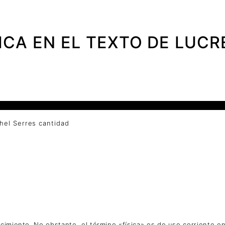
ICA EN EL TEXTO DE LUCR
el Serres cantidad
cimiento. No obstante, el término «física» es de uso corriente en