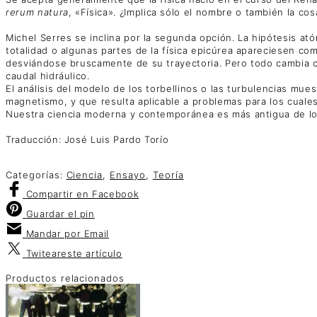
rerum natura
, «Física». ¿Implica sólo el nombre o también la cos
Michel Serres se inclina por la segunda opción. La hipótesis at
totalidad o algunas partes de la física epicúrea apareciesen co
desviándose bruscamente de su trayectoria. Pero todo cambia cu
caudal hidráulico.
El análisis del modelo de los torbellinos o las turbulencias mu
magnetismo, y que resulta aplicable a problemas para los cuale
Nuestra ciencia moderna y contemporánea es más antigua de lo 
Traducción: José Luis Pardo Torío
Categorías:
Ciencia
,
Ensayo
,
Teoría
Compartir
en Facebook
Guardar
el pin
Mandar por
Email
Twitear
este artículo
Productos relacionados