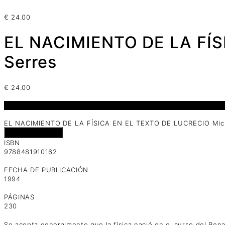
€
24.00
EL NACIMIENTO DE LA FÍS
Serres
€
24.00
1 disponibles
EL NACIMIENTO DE LA FÍSICA EN EL TEXTO DE LUCRECIO Mich
Añadir al carrito
ISBN
9788481910162
FECHA DE PUBLICACIÓN
1994
PÁGINAS
230
Se acepta generalmente que la física nació en el curso del Rena