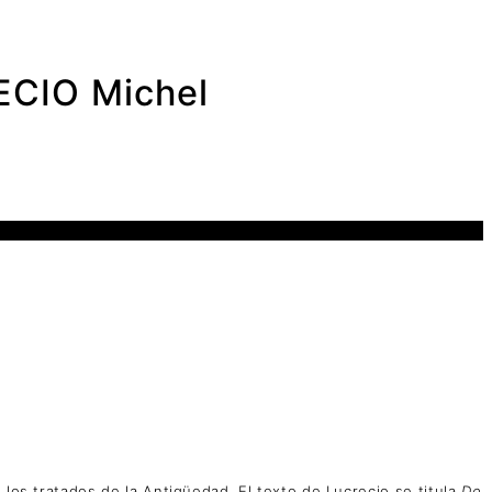
ECIO Michel
 los tratados de la Antigüedad. El texto de Lucrecio se titula
De