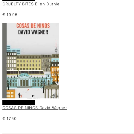
CRUELTY BITES Ellen Duthie
€
19.95
Añadir al carrito
COSAS DE NIÑOS David Wagner
€
17.50