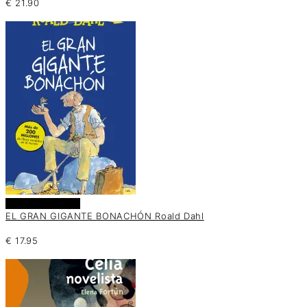
€
21.90
Añadir al carrito
EL GRAN GIGANTE BONACHÓN Roald Dahl
€
17.95