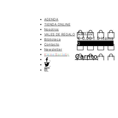
AGENDA
TIENDA ONLINE
Nosotros
Carrito
VALES DE REGALO
€
0.00
/ 0 items
Biblioteca
0
Contacto
Newsletter
K
l
e
i
n
e
B
a
r
t
l
e
b
y
Carrito