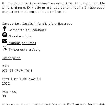
Ell observa el cel i descobreix un drac xinès. Pensa que la bal
Un dia, al parc, l’Arxibald mira al seu voltant i comprèn que cada
comparteixen el temps i les diferències.
Categorías:
Català
,
Infantil
,
Libro ilustrado
Compartir
en Facebook
Guardar
el pin
Mandar por
Email
Twitear
este artículo
Descripción
ISBN
978-84-17074-79-1
FECHA DE PUBLICACIÓN
2022
PÁGINAS
38
Hi ha un nen nou a l’escola de l’Arxibald. En Sam és diferent del