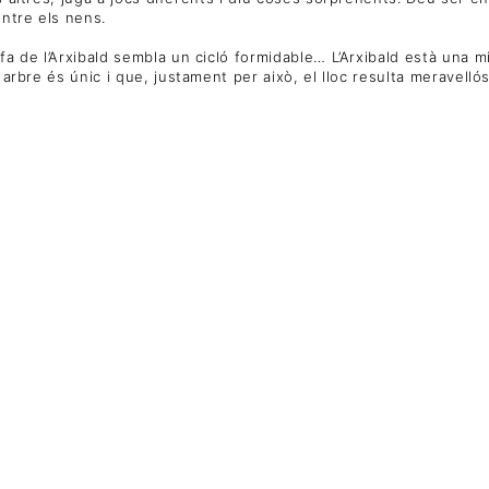
entre els nens.
dufa de l’Arxibald sembla un cicló formidable… L’Arxibald està un
 arbre és únic i que, justament per això, el lloc resulta meravellós