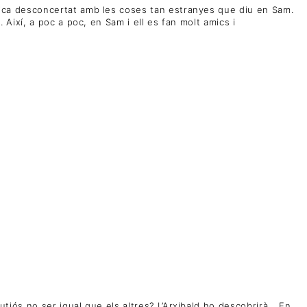
a mica desconcertat amb les coses tan estranyes que diu en Sam.
. Així, a poc a poc, en Sam i ell es fan molt amics i
nutjós no ser igual que els altres? L’Arxibald ho descobrirà… En