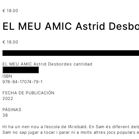
€
18.00
EL MEU AMIC Astrid Desb
€
18.00
1 disponibles
EL MEU AMIC Astrid Desbordes cantidad
Añadir al carrito
ISBN
978-84-17074-79-1
FECHA DE PUBLICACIÓN
2022
PÁGINAS
38
Hi ha un nen nou a l’escola de l’Arxibald. En Sam és diferent del
Sam no sap jugar a tocar i parar ni a molts altres jocs populars 