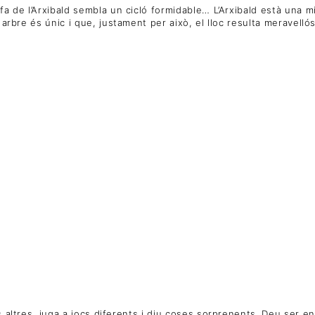
dufa de l’Arxibald sembla un cicló formidable… L’Arxibald està un
 arbre és únic i que, justament per això, el lloc resulta meravellós
s altres, juga a jocs diferents i diu coses sorprenents. Deu ser e