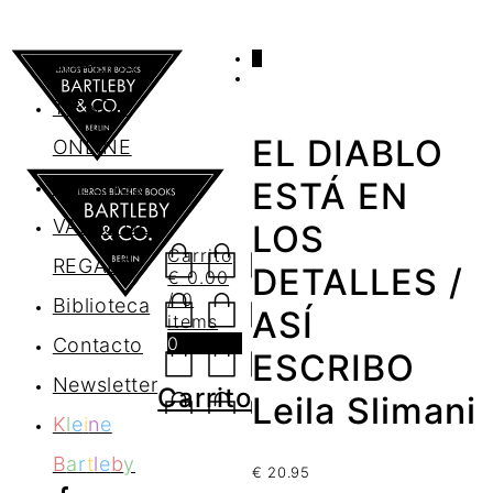
0
AGENDA
TIENDA
EL DIABLO
ONLINE
Nosotros
ESTÁ EN
VALES DE
LOS
Carrito
REGALO
DETALLES /
€
0.00
/ 0
Biblioteca
ASÍ
items
0
Contacto
ESCRIBO
Newsletter
Carrito
Leila Slimani
K
l
e
i
n
e
B
a
r
t
l
e
b
y
€
20.95