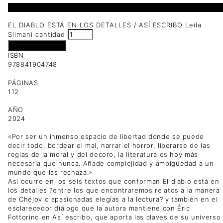
2 disponibles
EL DIABLO ESTÁ EN LOS DETALLES / ASÍ ESCRIBO Leila
Slimani cantidad
Añadir al carrito
ISBN
978841904748
PÁGINAS
112
AÑO
2024
«Por ser un inmenso espacio de libertad donde se puede
decir todo, bordear el mal, narrar el horror, liberarse de las
reglas de la moral y del decoro, la literatura es hoy más
necesaria que nunca. Añade complejidad y ambigüedad a un
mundo que las rechaza.»
Así ocurre en los seis textos que conforman El diablo está en
los detalles ?entre los que encontraremos relatos a la manera
de Chéjov o apasionadas elegías a la lectura? y también en el
esclarecedor diálogo que la autora mantiene con Éric
Fottorino en Así escribo, que aporta las claves de su universo