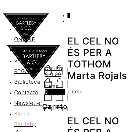
0
AGENDA
TIENDA
EL CEL NO
ONLINE
Nosotros
ÉS PER A
VALES DE
TOTHOM
Carrito
REGALO
Marta Rojals
€
0.00
/ 0
Biblioteca
items
0
Contacto
€
19.90
Newsletter
Carrito
K
l
e
i
n
e
EL CEL NO
B
a
r
t
l
e
b
y