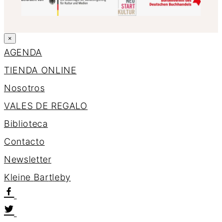
×
AGENDA
TIENDA ONLINE
Nosotros
VALES DE REGALO
Biblioteca
Contacto
Newsletter
K
l
e
i
n
e
B
a
r
t
l
e
b
y