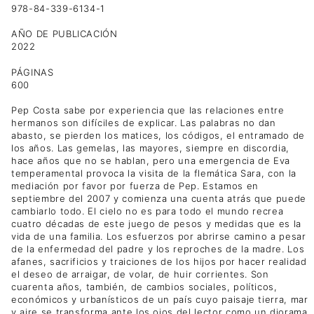
978-84-339-6134-1
AÑO DE PUBLICACIÓN
2022
PÁGINAS
600
Pep Costa sabe por experiencia que las relaciones entre
hermanos son difíciles de explicar. Las palabras no dan
abasto, se pierden los matices, los códigos, el entramado de
los años. Las gemelas, las mayores, siempre en discordia,
hace años que no se hablan, pero una emergencia de Eva
temperamental provoca la visita de la flemática Sara, con la
mediación por favor por fuerza de Pep. Estamos en
septiembre del 2007 y comienza una cuenta atrás que puede
cambiarlo todo. El cielo no es para todo el mundo recrea
cuatro décadas de este juego de pesos y medidas que es la
vida de una familia. Los esfuerzos por abrirse camino a pesar
de la enfermedad del padre y los reproches de la madre. Los
afanes, sacrificios y traiciones de los hijos por hacer realidad
el deseo de arraigar, de volar, de huir corrientes. Son
cuarenta años, también, de cambios sociales, políticos,
económicos y urbanísticos de un país cuyo paisaje tierra, mar
y aire se transforma ante los ojos del lector como un diorama