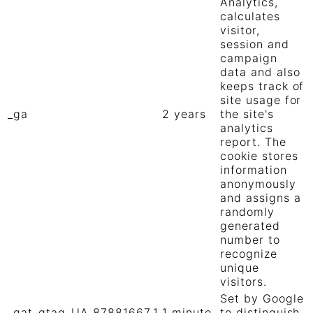
Analytics,
calculates
visitor,
session and
campaign
data and also
keeps track of
site usage for
_ga
2 years
the site's
analytics
report. The
cookie stores
information
anonymously
and assigns a
randomly
generated
number to
recognize
unique
visitors.
Set by Google
_gat_gtag_UA_87881667_1
1 minute
to distinguish