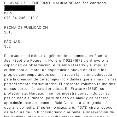
EL AVARO / EL ENFERMO IMAGINARIO Molière cantidad
Añadir al carrito
ISBN
978-84-206-1112-9
FECHA DE PUBLICACIÓN
2013
PÁGINAS
352
Renovador del exhausto género de la comedia en Francia,
Jean-Baptiste Poquelin, Molière (1622-1673), entreveró la
capacidad de observación, el talento literario y el impulso
crítico para alumbrar un espectáculo nuevo en el que los
propios contemporáneos suministraban la materia adecuada
para la creación de personajes inolvidables que animan tramas
perfectamente estructuradas. El presente volumen reúne dos
de sus obras más características. En
El avaro
(1668), su
protagonista, Harpagón, se nos muestra consumido por su
pasión hacia el dinero, pero ansioso de amor y de respeto,
aproximándose así, como señaló Goethe, a la tragedia más
que a la comedia.
El enfermo imaginario
(1673) gira alrededor
de la figura de un hipocondríaco que teme la intervención de
los médicos, gremio cuya sátira estaba muy de moda en la