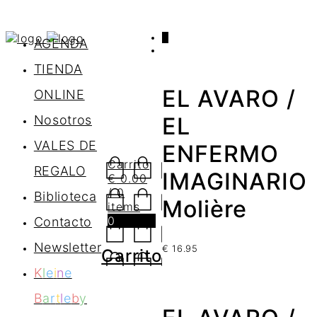
0
AGENDA
TIENDA
EL AVARO /
ONLINE
Nosotros
EL
VALES DE
ENFERMO
Carrito
REGALO
IMAGINARIO
€
0.00
/ 0
Biblioteca
Molière
items
0
Contacto
Newsletter
€
16.95
Carrito
K
l
e
i
n
e
B
a
r
t
l
e
b
y