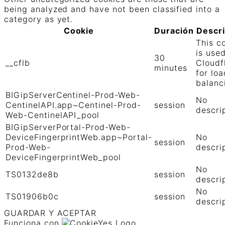
being analyzed and have not been classified into a
category as yet.
Cookie
Duración
Descr
This c
is use
30
__cflb
Cloudf
minutes
for loa
balanc
BIGipServerCentinel-Prod-Web-
No
CentinelAPI.app~Centinel-Prod-
session
descri
Web-CentinelAPI_pool
BIGipServerPortal-Prod-Web-
DeviceFingerprintWeb.app~Portal-
No
session
Prod-Web-
descri
DeviceFingerprintWeb_pool
No
TS0132de8b
session
descri
No
TS01906b0c
session
descri
GUARDAR Y ACEPTAR
Funciona con