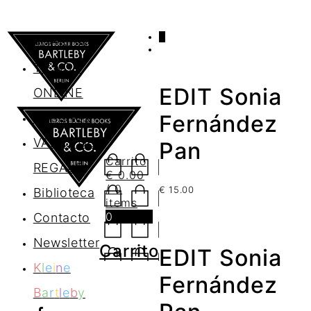
0
AGENDA
TIENDA
EDIT Sonia
ONLINE
Nosotros
Fernández
VALES DE
Pan
Carrito
REGALO
€
0.00
/ 0
€
15.00
Biblioteca
items
0
Contacto
Newsletter
Carrito
EDIT Sonia
K
l
e
i
n
e
Fernández
B
a
r
t
l
e
b
y