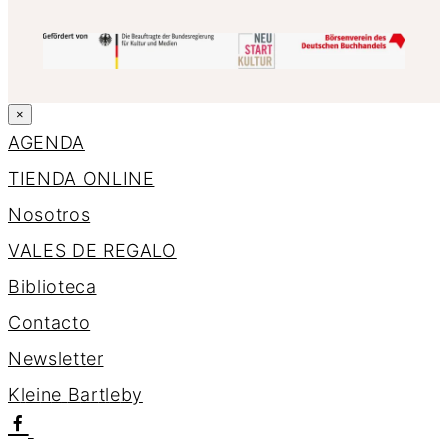
×
AGENDA
TIENDA ONLINE
Nosotros
VALES DE REGALO
Biblioteca
Contacto
Newsletter
K
l
e
i
n
e
B
a
r
t
l
e
b
y