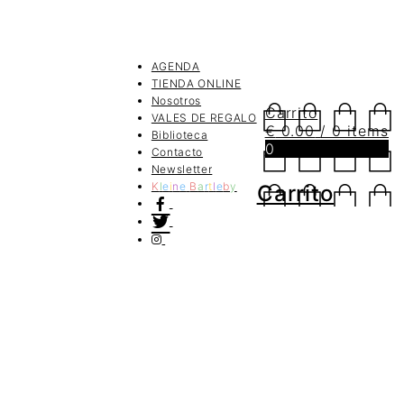
AGENDA
TIENDA ONLINE
Nosotros
Carrito
VALES DE REGALO
€
0.00
/ 0 items
Biblioteca
0
Contacto
Newsletter
K
l
e
i
n
e
B
a
r
t
l
e
b
y
Carrito