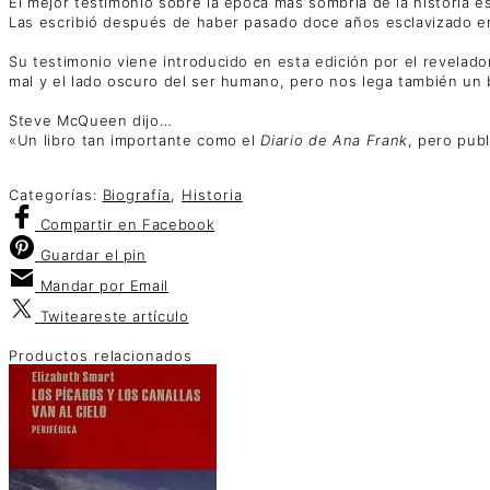
El mejor testimonio sobre la época más sombría de la histori
Las escribió después de haber pasado doce años esclavizado en 
Su testimonio viene introducido en esta edición por el revelado
mal y el lado oscuro del ser humano, pero nos lega también un b
Steve McQueen dijo…
«Un libro tan importante como el
Diario de Ana Frank
, pero pub
Categorías:
Biografía
,
Historia
Compartir
en Facebook
Guardar
el pin
Mandar por
Email
Twitear
este artículo
Productos relacionados