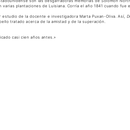
a estadounidense son las desgarradoras memorias de Solomon Nort
varias plantaciones de Luisiana. Corría el año 1841 cuando fue 
r estudio de la docente e investigadora Marta Puxan-Oliva. Así,
D
ello tratado acerca de la amistad y de la superación.
licado casi cien años antes.»