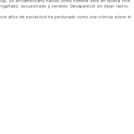
hup, un afroamericano nacido como hombre libre en Nueva York.
engañado, secuestrado y vendido. Desapareció sin dejar rastro.
oce años de esclavitud
ha perdurado como una crónica sobre el