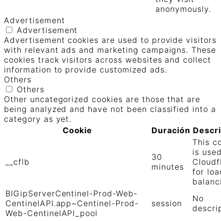
anonymously.
Advertisement
Advertisement
Advertisement cookies are used to provide visitors
with relevant ads and marketing campaigns. These
cookies track visitors across websites and collect
information to provide customized ads.
Others
Others
Other uncategorized cookies are those that are
being analyzed and have not been classified into a
category as yet.
Cookie
Duración
Descr
This c
is use
30
__cflb
Cloudf
minutes
for loa
balanc
BIGipServerCentinel-Prod-Web-
No
CentinelAPI.app~Centinel-Prod-
session
descri
Web-CentinelAPI_pool