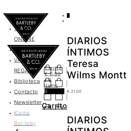
0
AGENDA
TIENDA
DIARIOS
ONLINE
Nosotros
ÍNTIMOS
VALES DE
Teresa
Carrito
REGALO
Wilms Montt
€
0.00
/ 0
Biblioteca
items
0
Contacto
€
21.00
Newsletter
Carrito
K
l
e
i
n
e
DIARIOS
B
a
r
t
l
e
b
y