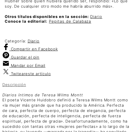
Hübner sobre quién hubiera querido ser, respondió: «Lo que
soy. De cualquier otro modo me habría aburrido más».
Otros títulos disponibles en la sección:
Diario
Conoce la editorial:
Pepitas de Calabaza
Categoría:
Diario
Compartir
en Facebook
Guardar
el pin
Mandar por
Email
Twitear
este artículo
Descripción
Diarios íntimos de Teresa Wilms Montt
El poeta Vicente Huidobro definió a Teresa Wilms Montt como
«la mujer más grande que ha producido la América. Perfecta
de cara, perfecta de cuerpo, perfecta de elegancia, perfecta
de educación, perfecta de inteligencia, perfecta de fuerza
espiritual, perfecta de gracia». Desafortunadamente, como ha
sucedido con tantas otras «mujeres perfectas» a lo largo de la
historia, su leyenda —marcada por la tragedia— ha sepultado