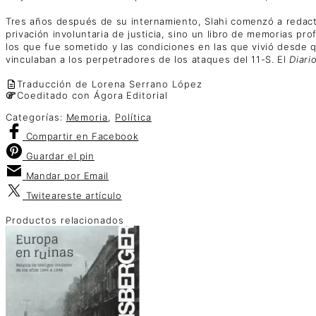
Tres años después de su internamiento, Slahi comenzó a redactar
privación involuntaria de justicia, sino un libro de memorias p
los que fue sometido y las condiciones en las que vivió desde q
vinculaban a los perpetradores de los ataques del 11-S. El
Diar
Traducción de Lorena Serrano López
Coeditado con Ágora Editorial
Categorías:
Memoria
,
Política
Compartir
en Facebook
Guardar
el pin
Mandar por
Email
Twitear
este artículo
Productos relacionados