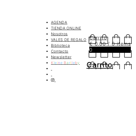
AGENDA
TIENDA ONLINE
Nosotros
Carrito
VALES DE REGALO
€
0.00
/ 0 items
Biblioteca
0
Contacto
Newsletter
K
l
e
i
n
e
B
a
r
t
l
e
b
y
Carrito