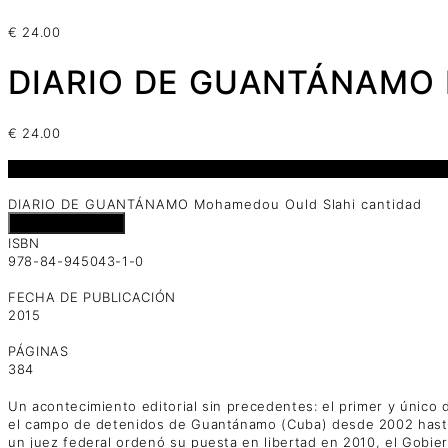
€
24.00
DIARIO DE GUANTÁNAMO M
€
24.00
1 disponibles
DIARIO DE GUANTÁNAMO Mohamedou Ould Slahi cantidad
Añadir al carrito
ISBN
978-84-945043-1-0
FECHA DE PUBLICACIÓN
2015
PÁGINAS
384
Un acontecimiento editorial sin precedentes: el primer y único
el campo de detenidos de Guantánamo (Cuba) desde 2002 hasta 
un juez federal ordenó su puesta en libertad en 2010, el Gobie