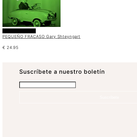
Añadir al carrito
PEQUEÑO FRACASO Gary Shteyngart
€
24.95
Suscrí­bete a nuestro boletín
Suscríbete