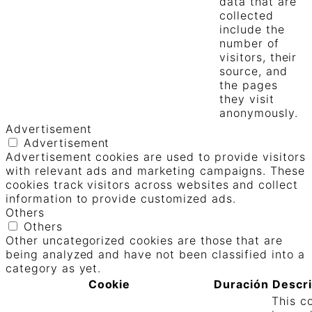
data that are
collected
include the
number of
visitors, their
source, and
the pages
they visit
anonymously.
Advertisement
Advertisement
Advertisement cookies are used to provide visitors
with relevant ads and marketing campaigns. These
cookies track visitors across websites and collect
information to provide customized ads.
Others
Others
Other uncategorized cookies are those that are
being analyzed and have not been classified into a
category as yet.
Cookie
Duración
Descr
This c