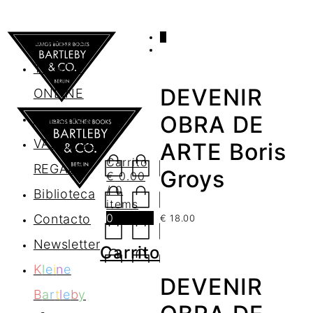
0
AGENDA
TIENDA
DEVENIR
ONLINE
Nosotros
OBRA DE
VALES DE
ARTE Boris
Carrito
REGALO
Groys
€
0.00
/ 0
Biblioteca
items
0
Contacto
€
18.00
Newsletter
Carrito
K
l
e
i
n
e
DEVENIR
B
a
r
t
l
e
b
y