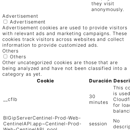
they visit
anonymously.
Advertisement
Advertisement
Advertisement cookies are used to provide visitors
with relevant ads and marketing campaigns. These
cookies track visitors across websites and collect
information to provide customized ads.
Others
Others
Other uncategorized cookies are those that are
being analyzed and have not been classified into a
category as yet.
Cookie
Duración
Descr
This c
is use
30
__cflb
Cloudf
minutes
for loa
balanc
BIGipServerCentinel-Prod-Web-
No
CentinelAPI.app~Centinel-Prod-
session
descri
Web-CentinelAPI_pool