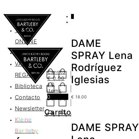
0
AGENDA
TIENDA
DAME
ONLINE
Nosotros
SPRAY Lena
VALES DE
Rodríguez
Carrito
REGALO
Iglesias
€
0.00
/ 0
Biblioteca
items
0
Contacto
€
18.00
Newsletter
Carrito
K
l
e
i
n
e
DAME SPRAY
B
a
r
t
l
e
b
y