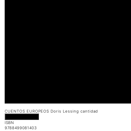
1 disponibles
CUENTOS EUROPEOS Doris Lessing cantidad
Añadir al carrito
ISBN
9788499081403