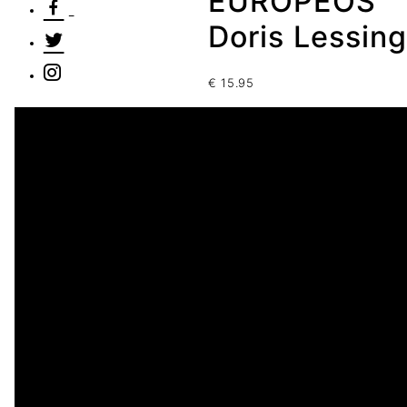
EUROPEOS
Doris Lessing
€
15.95