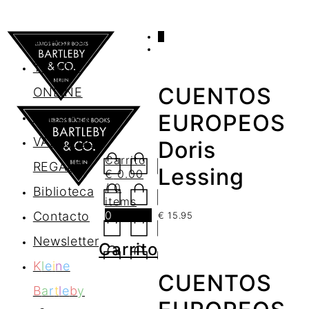
0
AGENDA
TIENDA
CUENTOS
ONLINE
Nosotros
EUROPEOS
VALES DE
Doris
Carrito
REGALO
Lessing
€
0.00
/ 0
Biblioteca
items
0
Contacto
€
15.95
Newsletter
Carrito
K
l
e
i
n
e
CUENTOS
B
a
r
t
l
e
b
y