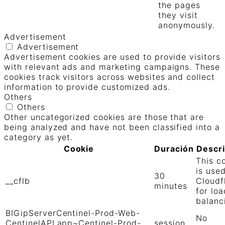
the pages
they visit
anonymously.
Advertisement
Advertisement
Advertisement cookies are used to provide visitors
with relevant ads and marketing campaigns. These
cookies track visitors across websites and collect
information to provide customized ads.
Others
Others
Other uncategorized cookies are those that are
being analyzed and have not been classified into a
category as yet.
Cookie
Duración
Descr
This c
is use
30
__cflb
Cloudf
minutes
for loa
balanc
BIGipServerCentinel-Prod-Web-
No
CentinelAPI.app~Centinel-Prod-
session