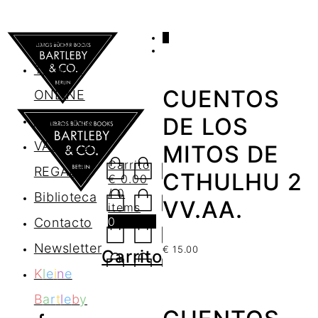
0
AGENDA
TIENDA
CUENTOS
ONLINE
Nosotros
DE LOS
VALES DE
MITOS DE
Carrito
REGALO
CTHULHU 2
€
0.00
/ 0
Biblioteca
VV.AA.
items
0
Contacto
Newsletter
€
15.00
Carrito
K
l
e
i
n
e
B
a
r
t
l
e
b
y