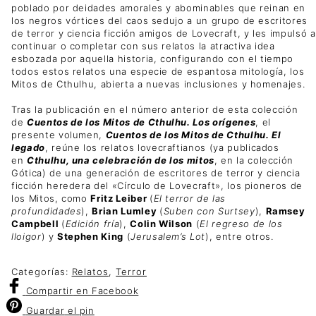
poblado por deidades amorales y abominables que reinan en
los negros vórtices del caos sedujo a un grupo de escritores
de terror y ciencia ficción amigos de Lovecraft, y les impulsó a
continuar o completar con sus relatos la atractiva idea
esbozada por aquella historia, configurando con el tiempo
todos estos relatos una especie de espantosa mitología, los
Mitos de Cthulhu, abierta a nuevas inclusiones y homenajes.
Tras la publicación en el número anterior de esta colección
de
Cuentos de los Mitos de Cthulhu. Los orígenes
, el
presente volumen,
Cuentos de los Mitos de Cthulhu. El
legado
, reúne los relatos lovecraftianos (ya publicados
en
Cthulhu, una celebración de los mitos
, en la colección
Gótica) de una generación de escritores de terror y ciencia
ficción heredera del «Círculo de Lovecraft», los pioneros de
los Mitos, como
Fritz Leiber
(
El terror de las
profundidades
),
Brian Lumley
(
Suben con Surtsey
),
Ramsey
Campbell
(
Edición fría
),
Colin Wilson
(
El regreso de los
lloigor
) y
Stephen King
(
Jerusalem’s Lot
), entre otros.
Categorías:
Relatos
,
Terror
Compartir
en Facebook
Guardar
el pin