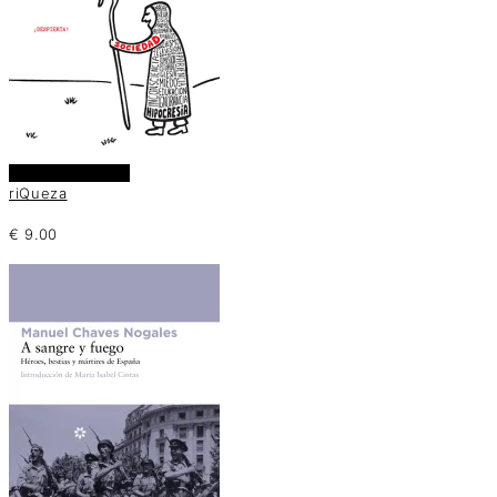
Añadir al carrito
riQueza
€
9.00