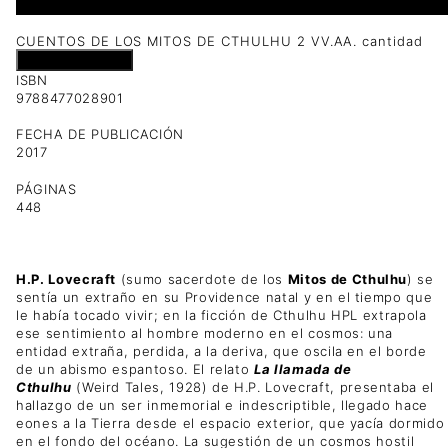
1 disponibles
CUENTOS DE LOS MITOS DE CTHULHU 2 VV.AA. cantidad
Añadir al carrito
ISBN
9788477028901
FECHA DE PUBLICACIÓN
2017
PÁGINAS
448
H.P. Lovecraft
(sumo sacerdote de los
Mitos de Cthulhu
) se
sentía un extraño en su Providence natal y en el tiempo que
le había tocado vivir; en la ficción de Cthulhu HPL extrapola
ese sentimiento al hombre moderno en el cosmos: una
entidad extraña, perdida, a la deriva, que oscila en el borde
de un abismo espantoso. El relato
La llamada de
Cthulhu
(Weird Tales, 1928) de H.P. Lovecraft, presentaba el
hallazgo de un ser inmemorial e indescriptible, llegado hace
eones a la Tierra desde el espacio exterior, que yacía dormido
en el fondo del océano. La sugestión de un cosmos hostil