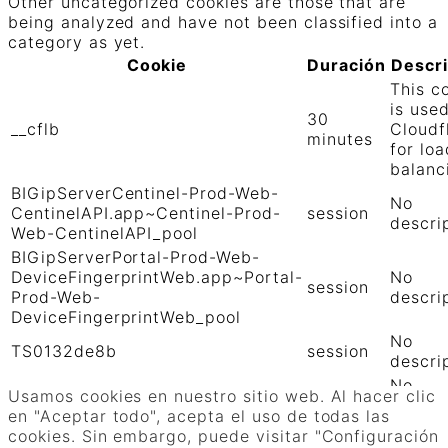
Other uncategorized cookies are those that are
being analyzed and have not been classified into a
category as yet.
Cookie
Duración
Descr
This c
is use
30
__cflb
Cloudf
minutes
for loa
balanc
BIGipServerCentinel-Prod-Web-
No
CentinelAPI.app~Centinel-Prod-
session
descri
Web-CentinelAPI_pool
BIGipServerPortal-Prod-Web-
DeviceFingerprintWeb.app~Portal-
No
session
Prod-Web-
descri
DeviceFingerprintWeb_pool
No
TS0132de8b
session
descri
No
TS01906b0c
session
Usamos cookies en nuestro sitio web. Al hacer clic
descri
en "Aceptar todo", acepta el uso de todas las
GUARDAR Y ACEPTAR
cookies. Sin embargo, puede visitar "Configuración