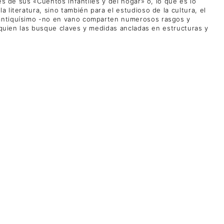
es de sus «Cuentos infantiles y del hogar» o, lo que es lo
literatura, sino también para el estudioso de la cultura, el
n antiquísimo -no en vano comparten numerosos rasgos y
a quien las busque claves y medidas ancladas en estructuras y