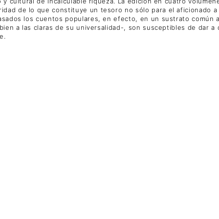
 y cultural de incalculable riqueza. La edición en cuatro volúmen
ad de lo que constituye un tesoro no sólo para el aficionado a la 
 Basados los cuentos populares, en efecto, en un sustrato comú
 bien a las claras de su universalidad-, son susceptibles de dar 
e.