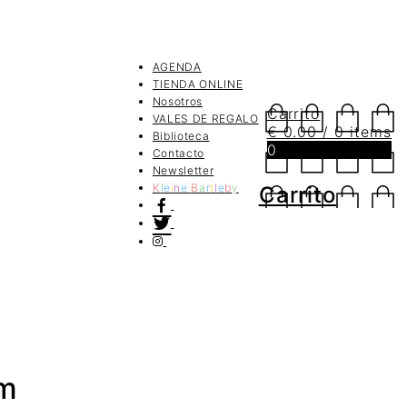
AGENDA
TIENDA ONLINE
Nosotros
Carrito
VALES DE REGALO
€
0.00
/ 0 items
Biblioteca
0
Contacto
Newsletter
K
l
e
i
n
e
B
a
r
t
l
e
b
y
Carrito
mm