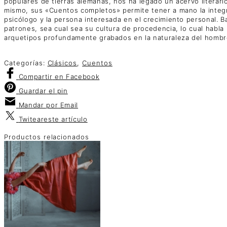
populares de tierras alemanas, nos ha legado un acervo literario
mismo, sus «Cuentos completos» permite tener a mano la integrid
psicólogo y la persona interesada en el crecimiento personal.
patrones, sea cual sea su cultura de procedencia, lo cual habla
arquetipos profundamente grabados en la naturaleza del hombr
Categorías:
Clásicos
,
Cuentos
Compartir
en Facebook
Guardar
el pin
Mandar por
Email
Twitear
este artículo
Productos relacionados