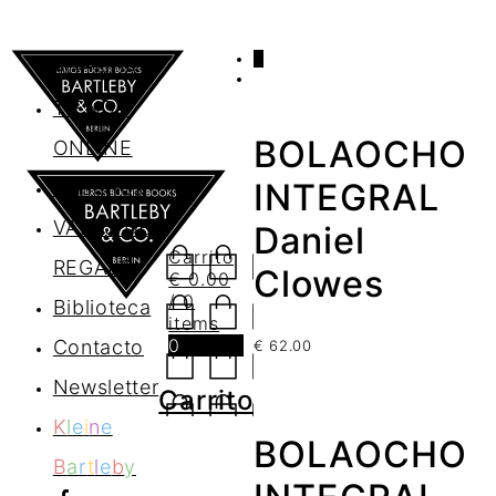
0
AGENDA
TIENDA
BOLAOCHO
ONLINE
Nosotros
INTEGRAL
VALES DE
Daniel
Carrito
REGALO
Clowes
€
0.00
/ 0
Biblioteca
items
0
Contacto
€
62.00
Newsletter
Carrito
K
l
e
i
n
e
BOLAOCHO
B
a
r
t
l
e
b
y