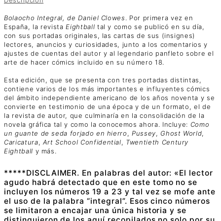
Bolaocho Integral, de Daniel Clowes
. Por primera vez en
España, la revista
Eightball
tal y como se publicó en su día,
con sus portadas originales, las cartas de sus (insignes)
lectores, anuncios y curiosidades, junto a los comentarios y
ajustes de cuentas del autor y al legendario panfleto sobre el
arte de hacer cómics incluido en su número 18.
Esta edición, que se presenta con tres portadas distintas,
contiene varios de los más importantes e influyentes cómics
del ámbito independiente americano de los años noventa y se
convierte en testimonio de una época y de un formato, el de
la revista de autor, que culminaría en la consolidación de la
novela gráfica tal y como la conocemos ahora. Incluye:
Como
un guante de seda forjado en hierro
,
Pussey
,
Ghost World
,
Caricatura
,
Art School Confidential
,
Twentieth Century
Eightball
y más.
*****DISCLAIMER. En palabras del autor: «El lector
agudo habrá detectado que en este tomo no se
incluyen los números 19 a 23 y tal vez se mofe ante
el uso de la palabra “integral”. Esos cinco números
se limitaron a encajar una única historia y se
distinguieron de los aquí recopilados no solo por su