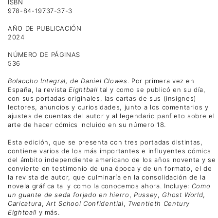
ISBN
978-84-19737-37-3
AÑO DE PUBLICACIÓN
2024
NÚMERO DE PÁGINAS
536
Bolaocho Integral, de Daniel Clowes
. Por primera vez en
España, la revista
Eightball
tal y como se publicó en su día,
con sus portadas originales, las cartas de sus (insignes)
lectores, anuncios y curiosidades, junto a los comentarios y
ajustes de cuentas del autor y al legendario panfleto sobre el
arte de hacer cómics incluido en su número 18.
Esta edición, que se presenta con tres portadas distintas,
contiene varios de los más importantes e influyentes cómics
del ámbito independiente americano de los años noventa y se
convierte en testimonio de una época y de un formato, el de
la revista de autor, que culminaría en la consolidación de la
novela gráfica tal y como la conocemos ahora. Incluye:
Como
un guante de seda forjado en hierro
,
Pussey
,
Ghost World
,
Caricatura
,
Art School Confidential
,
Twentieth Century
Eightball
y más.