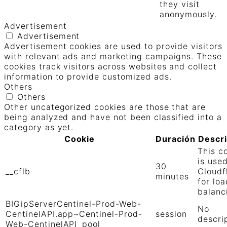
they visit
anonymously.
Advertisement
Advertisement
Advertisement cookies are used to provide visitors
with relevant ads and marketing campaigns. These
cookies track visitors across websites and collect
information to provide customized ads.
Others
Others
Other uncategorized cookies are those that are
being analyzed and have not been classified into a
category as yet.
Cookie
Duración
Descr
This c
is use
30
__cflb
Cloudf
minutes
for loa
balanc
BIGipServerCentinel-Prod-Web-
No
CentinelAPI.app~Centinel-Prod-
session
descri
Web-CentinelAPI_pool