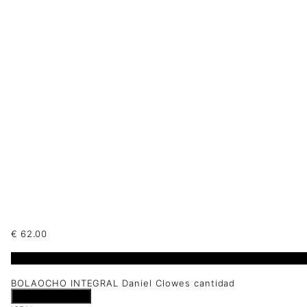
€
62.00
1 disponibles
BOLAOCHO INTEGRAL Daniel Clowes cantidad
Añadir al carrito