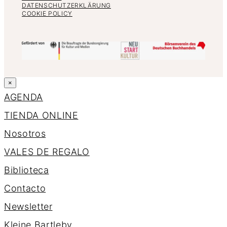
DATENSCHUTZERKLÄRUNG
COOKIE POLICY
×
AGENDA
TIENDA ONLINE
Nosotros
VALES DE REGALO
Biblioteca
Contacto
Newsletter
K
l
e
i
n
e
B
a
r
t
l
e
b
y