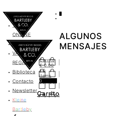
0
AGENDA
TIENDA
ALGUNOS
ONLINE
Nosotros
MENSAJES
VALES DE
Carrito
REGALO
€
0.00
/ 0
Biblioteca
items
0
Contacto
Newsletter
Carrito
K
l
e
i
n
e
B
a
r
t
l
e
b
y