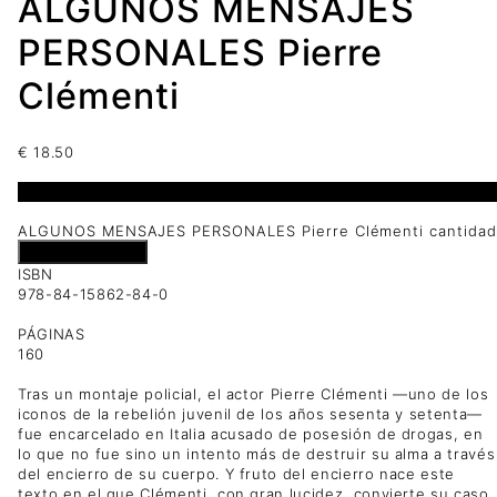
ALGUNOS MENSAJES
PERSONALES Pierre
Clémenti
€
18.50
1 disponibles
ALGUNOS MENSAJES PERSONALES Pierre Clémenti cantidad
Añadir al carrito
ISBN
978-84-15862-84-0
PÁGINAS
160
Tras un montaje policial, el actor Pierre Clémenti —uno de los
iconos de la rebelión juvenil de los años sesenta y setenta—
fue encarcelado en Italia acusado de posesión de drogas, en
lo que no fue sino un intento más de destruir su alma a través
del encierro de su cuerpo. Y fruto del encierro nace este
texto en el que Clémenti, con gran lucidez, convierte su caso