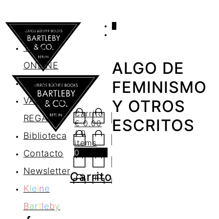
0
AGENDA
TIENDA
ALGO DE
ONLINE
Nosotros
FEMINISMO
VALES DE
Y OTROS
Carrito
REGALO
ESCRITOS
€
0.00
/ 0
Biblioteca
items
0
Contacto
Newsletter
Carrito
K
l
e
i
n
e
B
a
r
t
l
e
b
y