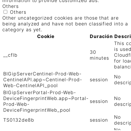
information to provide customized ads.
Others
Others
Other uncategorized cookies are those that are
being analyzed and have not been classified into a
category as yet.
Cookie
Duración
Descr
This c
is use
30
__cflb
Cloudf
minutes
for loa
balanc
BIGipServerCentinel-Prod-Web-
No
CentinelAPI.app~Centinel-Prod-
session
descri
Web-CentinelAPI_pool
BIGipServerPortal-Prod-Web-
DeviceFingerprintWeb.app~Portal-
No
session
Prod-Web-
descri
DeviceFingerprintWeb_pool
No
TS0132de8b
session
descri
No