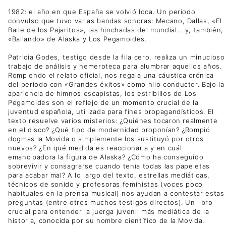
1982: el año en que España se volvió loca. Un periodo
convulso que tuvo varias bandas sonoras: Mecano, Dallas, «El
Baile de los Pajaritos», las hinchadas del mundial… y, también,
«Bailando» de Alaska y Los Pegamoides.
Patricia Godes, testigo desde la fila cero, realiza un minucioso
trabajo de análisis y hemeroteca para alumbrar aquellos años.
Rompiendo el relato oficial, nos regala una cáustica crónica
del periodo con «Grandes éxitos» como hilo conductor. Bajo la
apariencia de himnos escapistas, los estribillos de Los
Pegamoides son el reflejo de un momento crucial de la
juventud española, utilizada para fines propagandísticos. El
texto resuelve varios misterios: ¿Quiénes tocaron realmente
en el disco? ¿Qué tipo de modernidad proponían? ¿Rompió
dogmas la Movida o simplemente los sustituyó por otros
nuevos? ¿En qué medida es reaccionaria y en cuál
emancipadora la figura de Alaska? ¿Cómo ha conseguido
sobrevivir y consagrarse cuando tenía todas las papeletas
para acabar mal? A lo largo del texto, estrellas mediáticas,
técnicos de sonido y profesoras feministas (voces poco
habituales en la prensa musical) nos ayudan a contestar estas
preguntas (entre otros muchos testigos directos). Un libro
crucial para entender la juerga juvenil más mediática de la
historia, conocida por su nombre científico de la Movida.