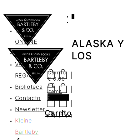
0
AGENDA
TIENDA
ALASKA Y
ONLINE
Nosotros
LOS
VALES DE
Carrito
REGALO
€
0.00
/ 0
Biblioteca
items
0
Contacto
Newsletter
Carrito
K
l
e
i
n
e
B
a
r
t
l
e
b
y